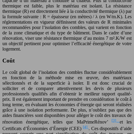
capacité d’un matériau à conduire la chaleur. Plus la conductivité
thermique est faible, plus le matériau est isolant. La résistance
thermique (R) est directement liée à la conductivité thermique (λ) par
la formule suivante : R = épaisseur (en mètres) / λ (en W/m.K). Les
réglementations en vigueur définissent des valeurs de R minimales
recommandées pour l’isolation des combles, qui varient en fonction
de la zone climatique et du type de bâtiment. Dans le cadre d’une
rénovation, viser une résistance thermique d’au moins 7 m².K/W est
un objectif pertinent pour optimiser l’efficacité énergétique de votre
logement.
Coût
Le coût global de l’isolation des combles fluctue considérablement
en fonction de la méthode mise en œuvre, des matériaux
sélectionnés et de la superficie à isoler. Il est donc crucial de
solliciter et de comparer attentivement les devis de plusieurs
professionnels qualifiés afin d’obtenir le meilleur rapport qualité-
prix. Il est également important de prendre en considération le coût à
long terme, en évaluant les économies d’énergie qui seront réalisées
grâce à une isolation performante. De plus, n’oubliez pas que des
aides financières sont disponibles pour alléger le coût des travaux de
[3]
rénovation énergétique, telles que MaPrimeRénov’
et les
[4]
Certificats d’Économies d’Énergie (CEE)
. Ces dispositifs d’aide
peuvent couvrir une part significative du coût des travaux, en