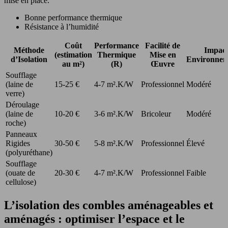
mise en place.
Bonne performance thermique
Résistance à l’humidité
Coût
Performance
Facilité de
Méthode
Impac
(estimation
Thermique
Mise en
d’Isolation
Environnem
au m²)
(R)
Œuvre
Soufflage
(laine de
15-25 €
4-7 m².K/W
Professionnel
Modéré
verre)
Déroulage
(laine de
10-20 €
3-6 m².K/W
Bricoleur
Modéré
roche)
Panneaux
Rigides
30-50 €
5-8 m².K/W
Professionnel
Élevé
(polyuréthane)
Soufflage
(ouate de
20-30 €
4-7 m².K/W
Professionnel
Faible
cellulose)
L’isolation des combles aménageables et
aménagés : optimiser l’espace et le