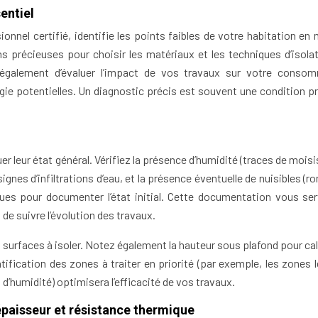
entiel
onnel certifié, identifie les points faibles de votre habitation en 
ns précieuses pour choisir les matériaux et les techniques d’isolat
t également d’évaluer l’impact de vos travaux sur votre conso
gie potentielles. Un diagnostic précis est souvent une condition pr
leur état général. Vérifiez la présence d’humidité (traces de moisi
gnes d’infiltrations d’eau, et la présence éventuelle de nuisibles (r
ues pour documenter l’état initial. Cette documentation vous ser
de suivre l’évolution des travaux.
surfaces à isoler. Notez également la hauteur sous plafond pour calc
ification des zones à traiter en priorité (par exemple, les zones l
d’humidité) optimisera l’efficacité de vos travaux.
 épaisseur et résistance thermique