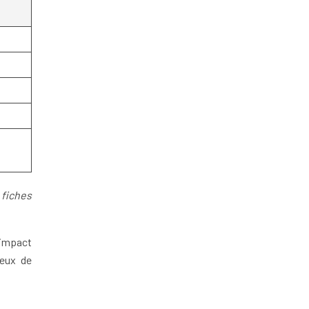
 fiches
 impact
ueux de