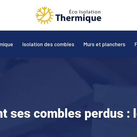
mique
Isolation des combles
Murs et planchers
nt ses combles perdus : 