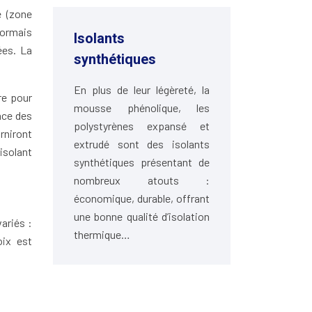
e (zone
sormais
Isolants
ées. La
synthétiques
En plus de leur légèreté, la
re pour
mousse phénolique, les
ace des
polystyrènes expansé et
rniront
extrudé sont des isolants
isolant
synthétiques présentant de
nombreux atouts :
économique, durable, offrant
une bonne qualité d’isolation
ariés :
thermique…
oix est