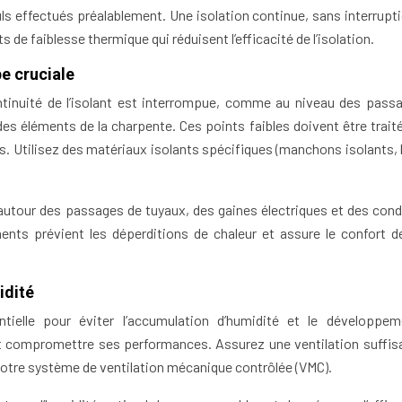
uls effectués préalablement. Une isolation continue, sans interrupti
 de faiblesse thermique qui réduisent l’efficacité de l’isolation.
e cruciale
tinuité de l’isolant est interrompue, comme au niveau des pass
des éléments de la charpente. Ces points faibles doivent être trait
es. Utilisez des matériaux isolants spécifiques (manchons isolants,
on autour des passages de tuyaux, des gaines électriques et des cond
ents prévient les déperditions de chaleur et assure le confort d
idité
ielle pour éviter l’accumulation d’humidité et le développe
 et compromettre ses performances. Assurez une ventilation suffis
 votre système de ventilation mécanique contrôlée (VMC).