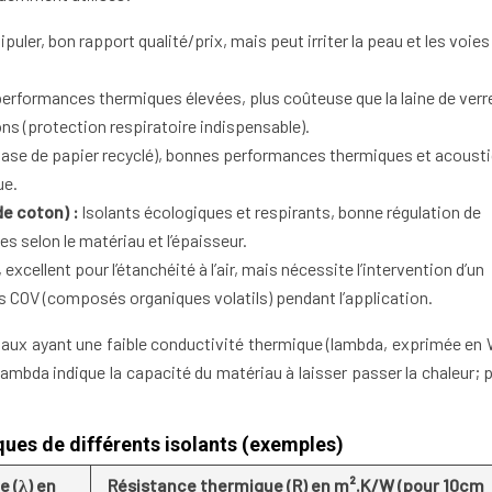
ipuler, bon rapport qualité/prix, mais peut irriter la peau et les voies
performances thermiques élevées, plus coûteuse que la laine de verr
ns (protection respiratoire indispensable).
 base de papier recyclé), bonnes performances thermiques et acoust
ue.
de coton) :
Isolants écologiques et respirants, bonne régulation de
s selon le matériau et l’épaisseur.
excellent pour l’étanchéité à l’air, mais nécessite l’intervention d’un
s COV (composés organiques volatils) pendant l’application.
ériaux ayant une faible conductivité thermique (lambda, exprimée en
lambda indique la capacité du matériau à laisser passer la chaleur; p
es de différents isolants (exemples)
 (λ) en
Résistance thermique (R) en m².K/W (pour 10cm