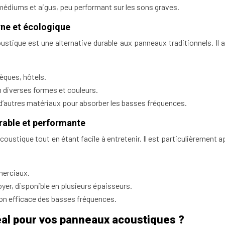
médiums et aigus, peu performant sur les sons graves.
rne et écologique
coustique est une alternative durable aux panneaux traditionnels. Il
.
èques, hôtels.
n diverses formes et couleurs.
’autres matériaux pour absorber les basses fréquences.
urable et performante
oustique tout en étant facile à entretenir. Il est particulièrement 
merciaux.
oyer, disponible en plusieurs épaisseurs.
ion efficace des basses fréquences.
éal pour vos panneaux acoustiques ?