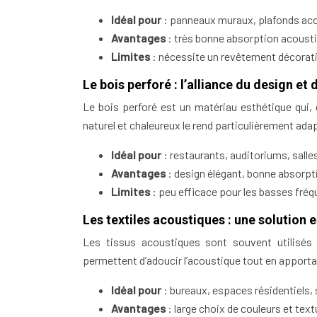
Idéal pour
: panneaux muraux, plafonds aco
Avantages
: très bonne absorption acoustiq
Limites
: nécessite un revêtement décoratif
Le bois perforé : l’alliance du design et
Le bois perforé est un matériau esthétique qui
naturel et chaleureux le rend particulièrement ad
Idéal pour
: restaurants, auditoriums, salle
Avantages
: design élégant, bonne absorpt
Limites
: peu efficace pour les basses fréq
Les textiles acoustiques : une solution 
Les tissus acoustiques sont souvent utilisés
permettent d’adoucir l’acoustique tout en apport
Idéal pour
: bureaux, espaces résidentiels, 
Avantages
: large choix de couleurs et text