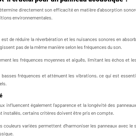
étermine directement son efficacité en matière d’absorption sonor
ditions environnementales.
est de réduire la réverbération et les nuisances sonores en absorb
gissent pas de la même manière selon les fréquences du son.
ment les fréquences moyennes et aiguës, limitant les échos et les
 basses fréquences et atténuent les vibrations, ce qui est essenti
els.
té
iaux influencent également l’apparence et la longévité des panneaux
nt installés, certains critères doivent être pris en compte.
s couleurs variées permettent d’harmoniser les panneaux avec le s
assique.