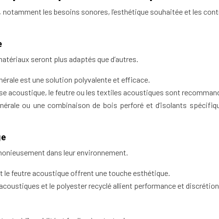
, notamment les besoins sonores, l’esthétique souhaitée et les cont
e
matériaux seront plus adaptés que d’autres.
inérale est une solution polyvalente et efficace.
se acoustique, le feutre ou les textiles acoustiques sont recomman
inérale ou une combinaison de bois perforé et d’isolants spécifiq
ge
rmonieusement dans leur environnement.
et le feutre acoustique offrent une touche esthétique.
 acoustiques et le polyester recyclé allient performance et discrétion