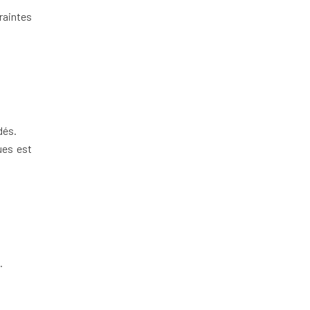
raintes
dés.
ues est
.