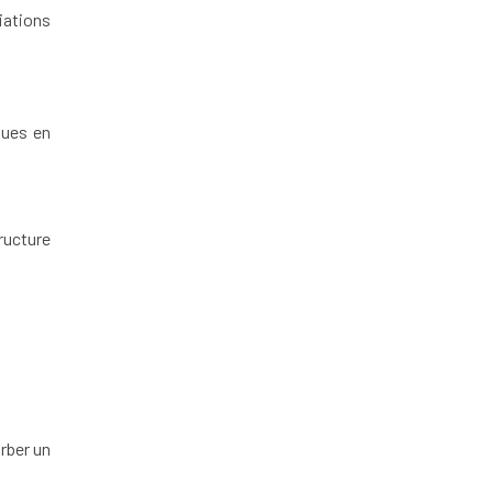
iations
ques en
ructure
orber un