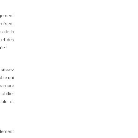
ngement
imisent
s de la
 et des
ée !
isissez
ble qui
chambre
obilier
able et
llement