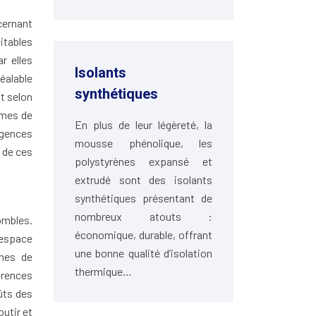
cernant
itables
r elles
Isolants
éalable
synthétiques
nt selon
rmes de
En plus de leur légèreté, la
gences
mousse phénolique, les
 de ces
polystyrènes expansé et
extrudé sont des isolants
synthétiques présentant de
nombreux atouts :
ombles.
économique, durable, offrant
 espace
une bonne qualité d’isolation
ones de
thermique…
érences
ûts des
outir et