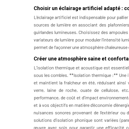
Choisir un éclairage artificiel adapté 
L’éclairage artificiel est indispensable pour pallie
sources de lumière en associant des plafonnier
guirlandes lumineuses. Choisissez des ampoules à
variateurs de lumière pour moduler l’intensité lu
permet de façonner une atmosphère chaleureuse et
Créer une atmosphère saine et confortabl
L’isolation thermique et acoustique est essenti
sous les combles. **Isolation thermique :** Une i
et maintient la fraîcheur en été, réduisant ainsi
verre, laine de roche, ouate de cellulose, et
performance, de coût et d’impact environnemental
et à vos objectifs en matière d’économie d’énergi
nuisances sonores provenant de l’extérieur ou 
solutions d’isolation phonique sont variées (pa
œuvre avec soin pour garantir une efficacité op