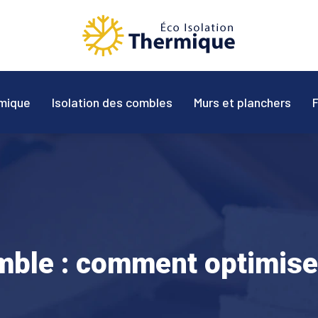
mique
Isolation des combles
Murs et planchers
ble : comment optimiser