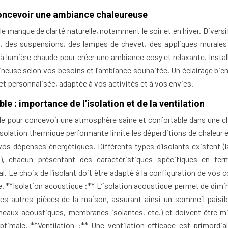
: concevoir une ambiance chaleureuse
r le manque de clarté naturelle, notamment le soir et en hiver. Diversi
s, des suspensions, des lampes de chevet, des appliques murales
 lumière chaude pour créer une ambiance cosy et relaxante. Instal
mineuse selon vos besoins et l’ambiance souhaitée. Un éclairage bie
 personnalisée, adaptée à vos activités et à vos envies.
e : importance de l’isolation et de la ventilation
elle pour concevoir une atmosphère saine et confortable dans une 
solation thermique performante limite les déperditions de chaleur e
 vos dépenses énergétiques. Différents types d’isolants existent (l
c.), chacun présentant des caractéristiques spécifiques en te
. Le choix de l’isolant doit être adapté à la configuration de vos 
e. **Isolation acoustique :** L’isolation acoustique permet de dimin
des autres pièces de la maison, assurant ainsi un sommeil paisib
nneaux acoustiques, membranes isolantes, etc.) et doivent être m
timale. **Ventilation :** Une ventilation efficace est primordia