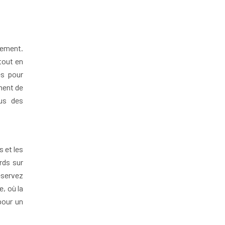
agement.
 tout en
es pour
ment de
us des
 et les
rds sur
éservez
e, où la
pour un