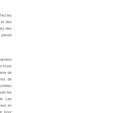
fiez les
 et des
lez des
n pensé
chambre
n hiver
aine de
rmes de
combles
uer les
le. Les
ises en
le pour