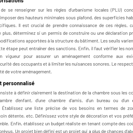
orisations
 de se renseigner sur les règles d’urbanisme locales (PLU) con
imposer des hauteurs minimales sous plafond, des superficies hab
fiques. Il est crucial de prendre connaissance de ces règles, ca
e plus, déterminez si un permis de construire ou une déclaration pr
modifications apportées à la structure du bâtiment. Les seuils varie
e étape peut entraîner des sanctions. Enfin, il faut vérifier les no
e en vigueur pour assurer un aménagement conforme aux exi
écurité des occupants et à limiter les nuisances sonores. Le respect
nité de votre aménagement.
et personnalisé
nsiste à définir clairement la destination de la chambre sous les c
chambre d’enfant, d’une chambre d’amis, d’un bureau ou d’un
? Établissez une liste précise de vos besoins en termes de z
coin détente, etc. Définissez votre style de décoration et vos préf
ble. Enfin, établissez un budget réaliste en tenant compte des co
révus. Un projet bien défini est un projet qui a plus de chances d’ab