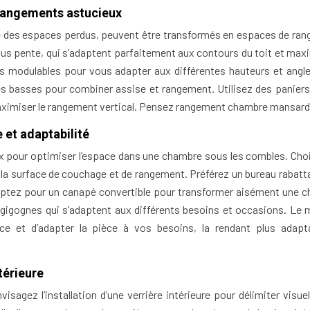
s rangements astucieux
e des espaces perdus, peuvent être transformés en espaces de ra
us pente, qui s’adaptent parfaitement aux contours du toit et max
es modulables pour vous adapter aux différentes hauteurs et angle
ies basses pour combiner assise et rangement. Utilisez des paniers
maximiser le rangement vertical. Pensez rangement chambre mansard
 et adaptabilité
ux pour optimiser l’espace dans une chambre sous les combles. Cho
r la surface de couchage et de rangement. Préférez un bureau rabatta
sé. Optez pour un canapé convertible pour transformer aisément une 
 gigognes qui s’adaptent aux différents besoins et occasions. Le m
ce et d’adapter la pièce à vos besoins, la rendant plus adapt
térieure
isagez l’installation d’une verrière intérieure pour délimiter visue