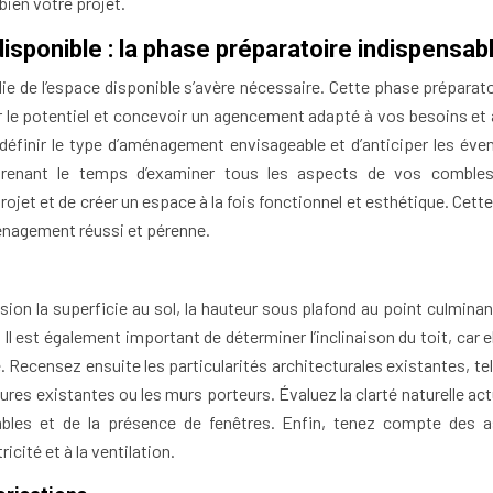
bien votre projet.
isponible : la phase préparatoire indispensab
ie de l’espace disponible s’avère nécessaire. Cette phase préparato
er le potentiel et concevoir un agencement adapté à vos besoins et 
éfinir le type d’aménagement envisageable et d’anticiper les éven
 prenant le temps d’examiner tous les aspects de vos comble
jet et de créer un espace à la fois fonctionnel et esthétique. Cette
ménagement réussi et pérenne.
on la superficie au sol, la hauteur sous plafond au point culminant
. Il est également important de déterminer l’inclinaison du toit, car e
. Recensez ensuite les particularités architecturales existantes, te
res existantes ou les murs porteurs. Évaluez la clarté naturelle act
ombles et de la présence de fenêtres. Enfin, tenez compte des 
ricité et à la ventilation.