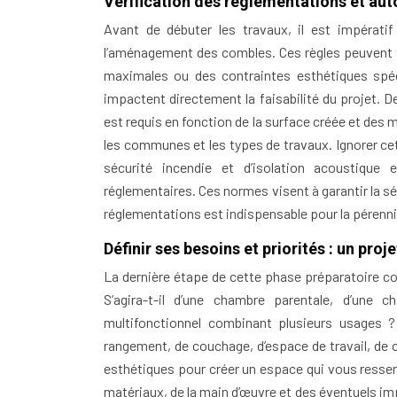
Vérification des réglementations et aut
Avant de débuter les travaux, il est impératif
l’aménagement des combles. Ces règles peuvent 
maximales ou des contraintes esthétiques spéci
impactent directement la faisabilité du projet. D
est requis en fonction de la surface créée et des 
les communes et les types de travaux. Ignorer cett
sécurité incendie et d’isolation acoustiqu
réglementaires. Ces normes visent à garantir la s
réglementations est indispensable pour la péren
Définir ses besoins et priorités : un proj
La dernière étape de cette phase préparatoire co
S’agira-t-il d’une chambre parentale, d’une 
multifonctionnel combinant plusieurs usages 
rangement, de couchage, d’espace de travail, de 
esthétiques pour créer un espace qui vous ressem
matériaux, de la main d’œuvre et des éventuels imp