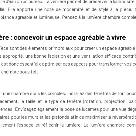
e d’eau ou un bureau. La verrière permet de préserver la luminosité 
lle. Elle apporte une note de modernité et de style à la pièce, 
iance agréable et lumineuse. Pensez à la lumière chambre comble 
ère : concevoir un espace agréable à vivre
 pièce sont des éléments primordiaux pour créer un espace agréable 
approprié, une bonne isolation et une ventilation efficace contri
Il est donc essentiel d’optimiser ces aspects pour transformer vos 
o chambre sous toit !
r une chambre sous les combles. Installez des fenêtres de toit pour 
ement, la taille et le type de fenêtre (rotation, projection, bal
xigences. Envisagez également la pose de lucarnes pour une vue dég
laires pour les murs et les plafonds afin de maximiser la réverbérati
ellement l’espace et réfléchir la lumière. La lumière chambre com