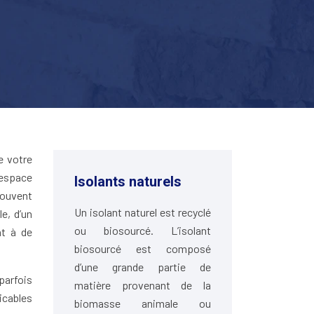
e votre
 espace
Isolants naturels
souvent
Un isolant naturel est recyclé
e, d’un
ou biosourcé. L’isolant
nt à de
biosourcé est composé
d’une grande partie de
parfois
matière provenant de la
licables
biomasse animale ou