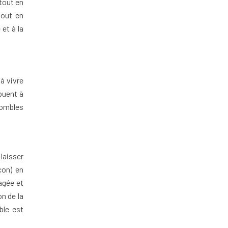
tout en
tout en
et à la
à vivre
buent à
combles
laisser
con) en
agée et
on de la
ble est