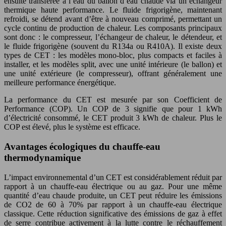
ensuite transférée à l’eau du ballon d’eau chaude via un échangeur
thermique haute performance. Le fluide frigorigène, maintenant
refroidi, se détend avant d’être à nouveau comprimé, permettant un
cycle continu de production de chaleur. Les composants principaux
sont donc : le compresseur, l’échangeur de chaleur, le détendeur, et
le fluide frigorigène (souvent du R134a ou R410A). Il existe deux
types de CET : les modèles mono-bloc, plus compacts et faciles à
installer, et les modèles split, avec une unité intérieure (le ballon) et
une unité extérieure (le compresseur), offrant généralement une
meilleure performance énergétique.
La performance du CET est mesurée par son Coefficient de
Performance (COP). Un COP de 3 signifie que pour 1 kWh
d’électricité consommé, le CET produit 3 kWh de chaleur. Plus le
COP est élevé, plus le système est efficace.
Avantages écologiques du chauffe-eau
thermodynamique
L’impact environnemental d’un CET est considérablement réduit par
rapport à un chauffe-eau électrique ou au gaz. Pour une même
quantité d’eau chaude produite, un CET peut réduire les émissions
de CO2 de 60 à 70% par rapport à un chauffe-eau électrique
classique. Cette réduction significative des émissions de gaz à effet
de serre contribue activement à la lutte contre le réchauffement